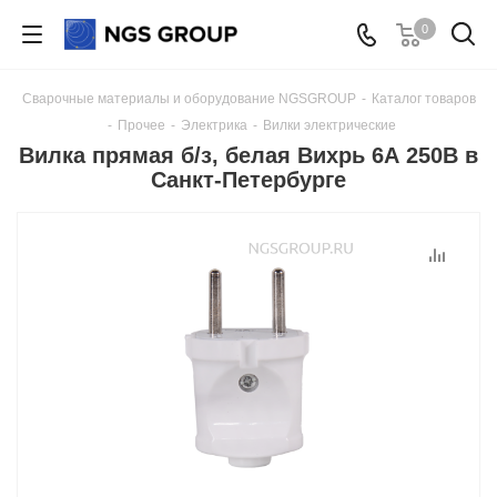
0
Сварочные материалы и оборудование NGSGROUP
-
Каталог товаров
-
Прочее
-
Электрика
-
Вилки электрические
Вилка прямая б/з, белая Вихрь 6А 250В в
Санкт-Петербурге