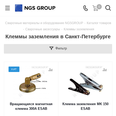
0
Сварочные материалы и оборудование NGSGROUP
-
Каталог товаров
-
Сварочные аксессуары
-
Клеммы заземления
Клеммы заземления в Санкт-Петербурге
Фильтр
ХИТ
Вращающаяся магнитная
Клемма заземления MK 150
клемма 300А ESAB
ESAB