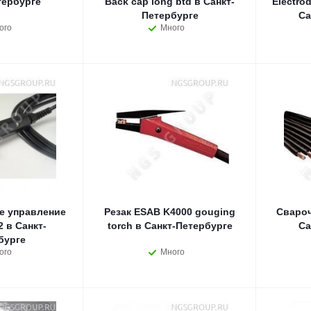
тербурге
Back cap long btd в Санкт-
Electrod
Петербурге
Са
ого
Много
е управление
Резак ESAB K4000 gouging
Свароч
 в Санкт-
torch в Санкт-Петербурге
Са
бурге
ого
Много