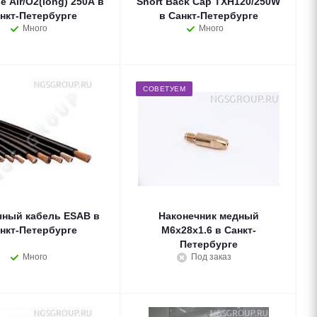
e Air/O2(long) 250A в
Short Back Cap TXH120/250W
нкт-Петербурге
в Санкт-Петербурге
Много
Много
СОВЕТУЕМ
ный кабель ESAB в
Наконечник медный
нкт-Петербурге
M6x28x1.6 в Санкт-
Петербурге
Много
Под заказ