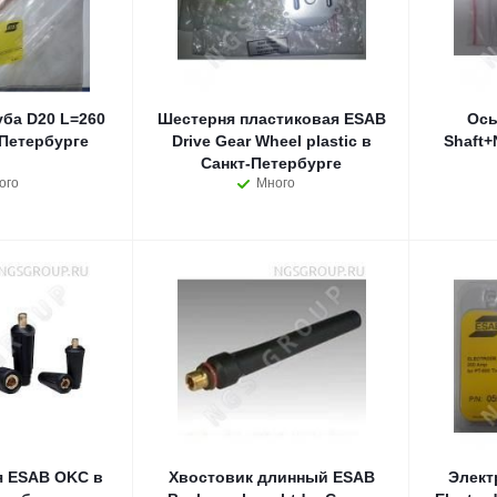
уба D20 L=260
Шестерня пластиковая ESAB
Ось
Петербурге
Drive Gear Wheel plastic в
Shaft+
Санкт-Петербурге
ого
Много
я ESAB OKC в
Хвостовик длинный ESAB
Элект