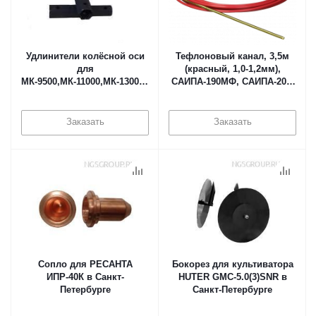
Удлинители колёсной оси
Тефлоновый канал, 3,5м
для
(красный, 1,0-1,2мм),
МК-9500,МК-11000,МК-13000,МК-15000
САИПА-190МФ, САИПА-200,
(шестиг.d 32*32*185) (комп.
САИПА-220, САИПА-220
2 шт.) в Санкт-Петербурге
Синергия, САИПА-250,
САИПА-350, САИПА-500 в
Заказать
Заказать
Санкт-Петербурге
Сопло для РЕСАНТА
Бокорез для культиватора
ИПР-40К в Санкт-
HUTER GMC-5.0(3)SNR в
Петербурге
Санкт-Петербурге