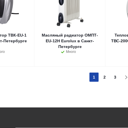
тор ТВК-EU-1
Масляный радиатор ОМПТ-
Тепло
кт-Петербурге
EU-12Н Eurolux в Санкт-
ТВС-200
Петербурге
ого
Много
1
2
3