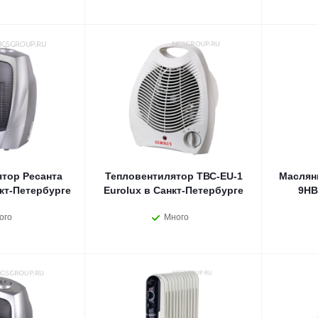
тор Ресанта
Тепловентилятор ТВС-EU-1
Маслян
кт-Петербурге
Eurolux в Санкт-Петербурге
9НВ
ого
Много