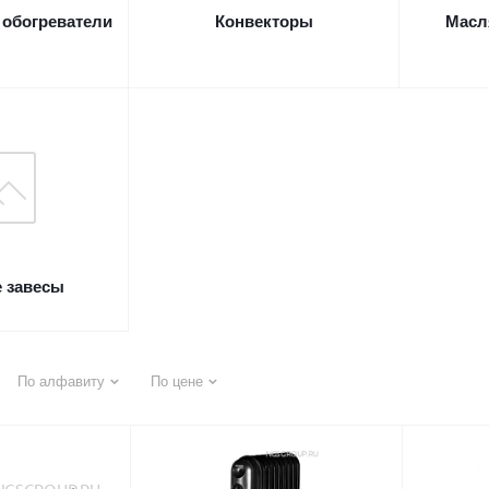
обогреватели
Конвекторы
Масл
 завесы
По алфавиту
По цене