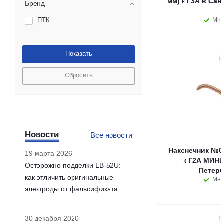
мм) к Г3А в Са
Бренд
ПТК
Мн
Сбросить
Новости
Все новости
Наконечник №0А
19 марта 2026
к Г2А МИНИ
Осторожно подделки LB-52U:
Петер
как отличить оригинальные
Мн
электроды от фальсификата
30 декабря 2020