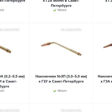
нкт-Петербурге
к Г2А МИНИ в Санкт-
к Г
Петербурге
ого
Много
 (0,2–0,5 мм)
Наконечник №3П (3,0–5,0 мм)
Наконеч
 в Санкт-
к Г3У в Санкт-Петербурге
к Г3А
бурге
ого
Много