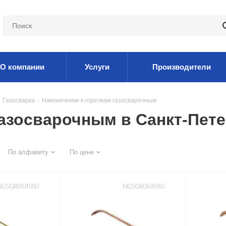
О компании
Услуги
Производители
Газосварка
-
Наконечники к горелкам газосварочным
газосварочным в Санкт-Пет
По алфавиту
По цене