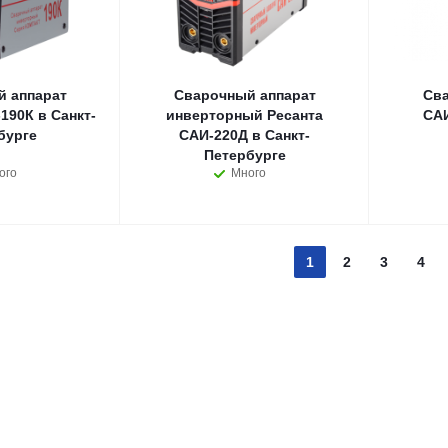
 аппарат
Сварочный аппарат
Сва
90К в Санкт-
инверторный Ресанта
САИ
бурге
САИ-220Д в Санкт-
Петербурге
ого
Много
1
2
3
4