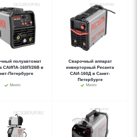
чный полуавтомат
Сварочный аппарат
а САИПА-160П/26В в
инверторный Ресанта
нкт-Петербурге
САИ-160Д в Санкт-
Петербурге
Много
Много