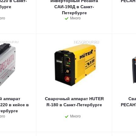
20 в Санкт-
инверторный Ресанта
РЕСАНТ
бурге
САИ-190Д в Санкт-
Петербурге
ого
Много
 аппарат
Сварочный аппарат HUTER
Сва
20 в кейсе в
R-180 в Санкт-Петербурге
РЕСАНТ
тербурге
ого
Много