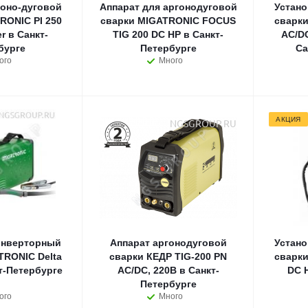
гоно-дуговой
Аппарат для аргонодуговой
Устано
RONIC PI 250
сварки MIGATRONIC FOCUS
сварки
r в Санкт-
TIG 200 DC HP в Санкт-
AC/D
бурге
Петербурге
Са
ого
Много
АКЦИЯ
инверторный
Аппарат аргонодуговой
Устано
TRONIC Delta
сварки КЕДР TIG-200 PN
сварки
т-Петербурге
AC/DC, 220В в Санкт-
DC 
Петербурге
ого
Много