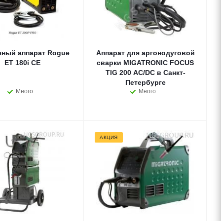
ный аппарат Rogue
Аппарат для аргонодуговой
ET 180i CE
сварки MIGATRONIC FOCUS
TIG 200 AC/DC в Санкт-
Петербурге
Много
Много
АКЦИЯ