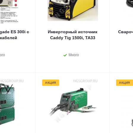
ade ES 300i с
Инверторный источник
Свароч
кабелей
Caddy Tig 1500i, TA33
ого
Много
АКЦИЯ
АКЦИЯ