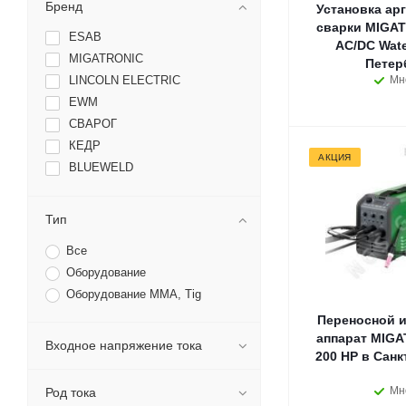
Бренд
Установка ар
сварки MIGAT
ESAB
AC/DC Wate
MIGATRONIC
Петер
LINCOLN ELECTRIC
Мн
EWM
СВАРОГ
КЕДР
АКЦИЯ
BLUEWELD
Тип
Все
Оборудование
Оборудование MMA, Tig
Переносной 
аппарат MIGA
Входное напряжение тока
200 HP в Санк
Мн
Род тока