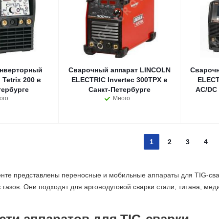
нверторный
Сварочный аппарат LINCOLN
Сварочн
Tetrix 200 в
ELECTRIC Invertec 300TPX в
ELECT
тербурге
Санкт-Петербурге
AC/DC 
ого
Много
1
2
3
4
нте представлены переносные и мобильные аппараты для TIG-сва
газов. Они подходят для аргонодуговой сварки стали, титана, мед