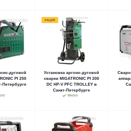
АКЦИЯ
гоно-дуговой
Установка аргоно-дуговой
Сваро
RONIC PI 250
сварки MIGATRONIC PI 200
аппар
т-Петербурге
DC HP-V PFC TROLLEY в
Са
Санкт-Петербурге
ого
Много