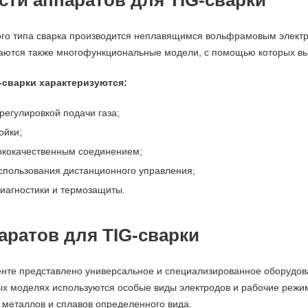
ти аппаратов для TIG-сварки
ого типа сварка производится неплавящимся вольфрамовым электр
аются также многофункциональные модели, с помощью которых вы
-сварки характеризуются:
регулировкой подачи газа;
ойки;
ококачественным соединением;
спользования дистанционного управления;
иагностики и термозащиты.
аратов для TIG-сварки
нте представлено универсальное и специализированное оборудов
х моделях используются особые виды электродов и рабочие режи
 металлов и сплавов определенного вида.