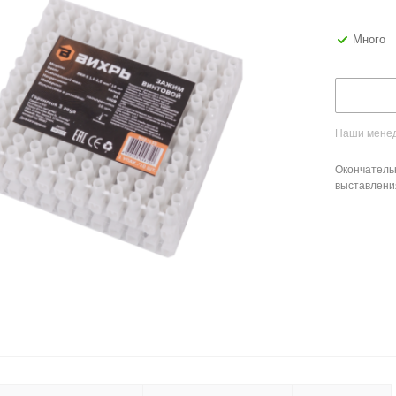
Много
Наши менед
Окончатель
выставлени