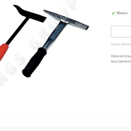
Много
Наши менед
Окончатель
выставлени